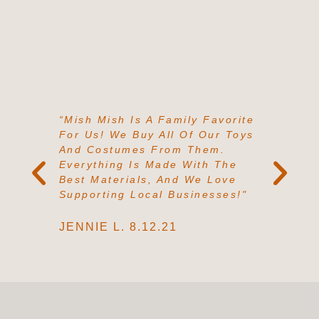
“Mish Mish Is A Family Favorite
“The Cos
For Us! We Buy All Of Our Toys
Comfortab
And Costumes From Them.
Standard
Everything Is Made With The
Regular S
Best Materials, And We Love
Organic 
Supporting Local Businesses!"
So Soft. I
JENNIE L. 8.12.21
LILLY P.