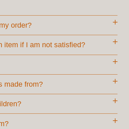
e my order?
 item if I am not satisfied?
ts made from?
ildren?
om?