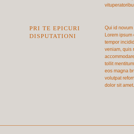
vituperatoribu
PRI TE EPICURI
Qui id novum 
Lorem ipsum d
DISPUTATIONI
tempor incidi
veniam, quis n
accommodare, s
tollit mentitu
eos magna bru
volutpat refo
dolor sit amet