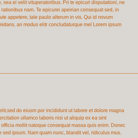
ea ei velit vituperatoribus. Pri te epicuri disputationi, ne
m rationibus nam. Te epicurei apeirian consequat sed, in
te appetere, tale paulo alterum in vis. Qui id novum
rmidans, an modus elitr concludaturque mel Lorem ipsum
.
elit,sed do eiusm por incididunt ut labore et dolore magna
citation ullamco laboris nisi ut aliquip ex ea sint
i officia mollit natoque consequat massa quis enim. Donec
que sed ipsum. Nam quam nunc, blandit vel, ridiculus mus.