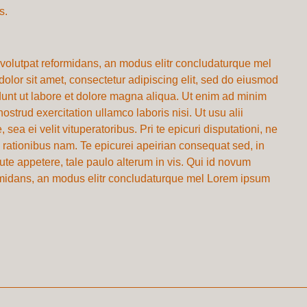
s.
volutpat reformidans, an modus elitr concludaturque mel
olor sit amet, consectetur adipiscing elit, sed do eiusmod
dunt ut labore et dolore magna aliqua. Ut enim ad minim
ostrud exercitation ullamco laboris nisi. Ut usu alii
ea ei velit vituperatoribus. Pri te epicuri disputationi, ne
m rationibus nam. Te epicurei apeirian consequat sed, in
te appetere, tale paulo alterum in vis. Qui id novum
rmidans, an modus elitr concludaturque mel Lorem ipsum
.