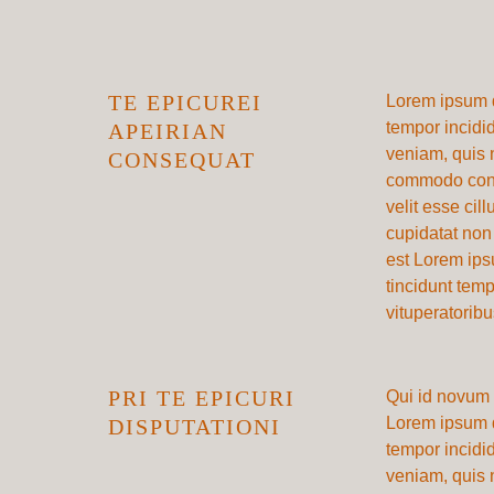
TE EPICUREI
Lorem ipsum d
tempor incidi
APEIRIAN
veniam, quis n
CONSEQUAT
commodo conse
velit esse cil
cupidatat non 
est Lorem ipsu
tincidunt temp
vituperatoribu
PRI TE EPICURI
Qui id novum 
Lorem ipsum d
DISPUTATIONI
tempor incidi
veniam, quis n