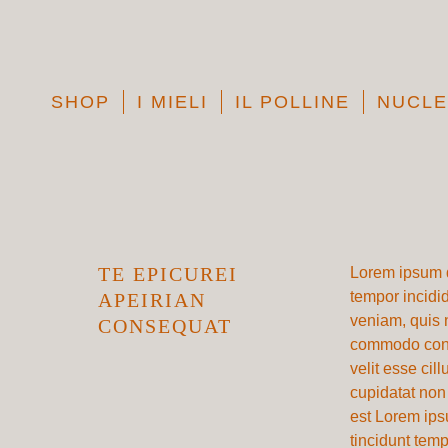
SHOP
I MIELI
IL POLLINE
NUCLE
TE EPICUREI
Lorem ipsum d
tempor incidi
APEIRIAN
veniam, quis n
CONSEQUAT
commodo conse
velit esse cil
cupidatat non 
est Lorem ipsu
tincidunt temp